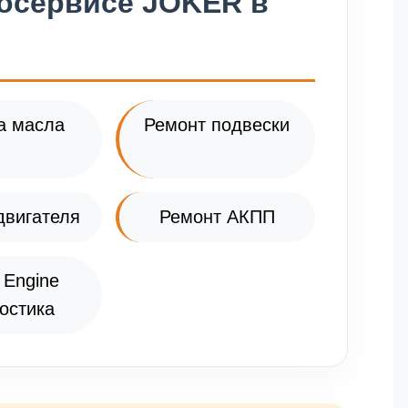
тосервисе JOKER в
а масла
Ремонт подвески
двигателя
Ремонт АКПП
 Engine
остика